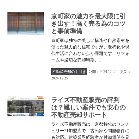
京町家の魅力を最大限に引
き出す！高く売る為のコツ
と事前準備
京町家は独特の美しい構造や自然素材を
使った魅力的な住宅ですが、老朽化や現
代生活に合わない点が課題です。リフォ
ームや適切な売却時期、...
不動産売却の手引き
公開：2024.12.25 更新：
2024.12.25
ライズ不動産販売の評判
は？難しい案件でも安心の
不動産売却サポート
ライズ不動産販売は、京都特化のセンチ
ュリー21加盟店で、古民家や問題物件に
も対応。建築業界経験者が付加価値を見