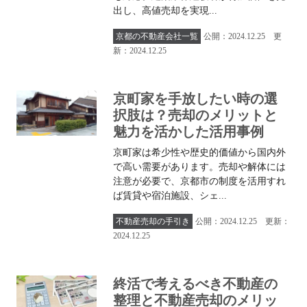
出し、高値売却を実現...
京都の不動産会社一覧
公開：2024.12.25 更
新：2024.12.25
京町家を手放したい時の選
択肢は？売却のメリットと
魅力を活かした活用事例
京町家は希少性や歴史的価値から国内外
で高い需要があります。売却や解体には
注意が必要で、京都市の制度を活用すれ
ば賃貸や宿泊施設、シェ...
不動産売却の手引き
公開：2024.12.25 更新：
2024.12.25
終活で考えるべき不動産の
整理と不動産売却のメリッ