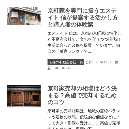
京町家を専門に扱うエステ
イト 信が提案する活かし方
と購入者の体験談
エステイト 信は、京都の京町家に特化し
た不動産会社で、文化を守りつつ現代の
生活に合った改修を提案しています。独
自の「町家ランク」で...
京都の不動産会社一覧
公開：2024.12.19 更
新：2025.01.06
京町家売却の相場はどう決
まる？高値で売却するため
のコツ
京町家の売却相場は、地域の需給バラン
スや建物の状態、伝統的な価値などによ
って大きく影響を受けます。高値で売却