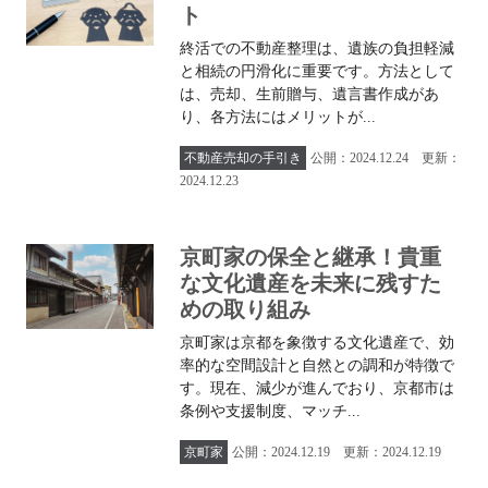
ト
終活での不動産整理は、遺族の負担軽減
と相続の円滑化に重要です。方法として
は、売却、生前贈与、遺言書作成があ
り、各方法にはメリットが...
不動産売却の手引き
公開：2024.12.24 更新：
2024.12.23
京町家の保全と継承！貴重
な文化遺産を未来に残すた
めの取り組み
京町家は京都を象徴する文化遺産で、効
率的な空間設計と自然との調和が特徴で
す。現在、減少が進んでおり、京都市は
条例や支援制度、マッチ...
京町家
公開：2024.12.19 更新：2024.12.19