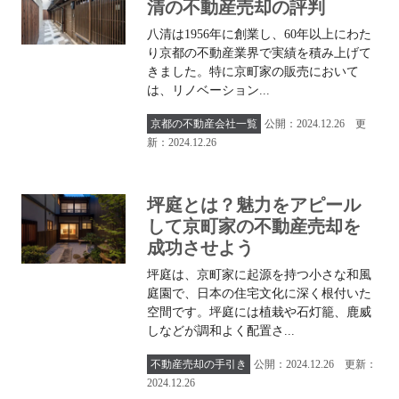
清の不動産売却の評判
八清は1956年に創業し、60年以上にわた
り京都の不動産業界で実績を積み上げて
きました。特に京町家の販売において
は、リノベーション...
京都の不動産会社一覧
公開：2024.12.26 更
新：2024.12.26
坪庭とは？魅力をアピール
して京町家の不動産売却を
成功させよう
坪庭は、京町家に起源を持つ小さな和風
庭園で、日本の住宅文化に深く根付いた
空間です。坪庭には植栽や石灯籠、鹿威
しなどが調和よく配置さ...
2024年12月 一覧
不動産売却の手引き
公開：2024.12.26 更新：
2024.12.26